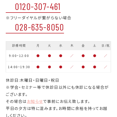
0120-307-461
※フリーダイヤルが繋がらない場合
028-635-8050
診療時間
月
火
水
木
金
土
日/祝
9:00~12:00
●
●
●
／
●
●
／
14:00~19:30
●
●
●
／
●
●
／
休診日:木曜日・日曜日・祝日
※学会・セミナー等で休診日以外にも休診になる場合が
ございます。
その場合は
お知らせ
で事前にお伝え致します。
平日の夕方は特に混みます。お時間に余裕を持ってお越
しください。