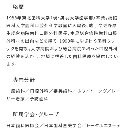
略歴
1988年東北歯科大学（現・奥羽大学歯学部）卒業。獨協
医科大学歯科口腔外科学教室に入局後、助手や佐野厚
生総合病院歯科口腔外科医長、本島総合病院歯科口腔
外科への出向などを経て、1993年にゆざわや歯科クリニ
ックを開設。大学病院および総合病院で培った口腔外科
の経験を活かし、地域に根差した歯科医療を提供してい
ます。
専門分野
一般歯科／口腔外科／審美歯科／ホワイトニング／レー
ザー治療／予防歯科
所属学会・グループ
日本歯科医師会／日本歯科審美学会／トータルエステテ