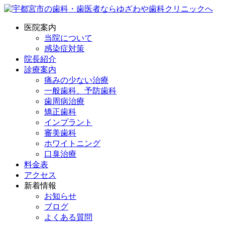
医院案内
当院について
感染症対策
院長紹介
診療案内
痛みの少ない治療
一般歯科、予防歯科
歯周病治療
矯正歯科
インプラント
審美歯科
ホワイトニング
口臭治療
料金表
アクセス
新着情報
お知らせ
ブログ
よくある質問