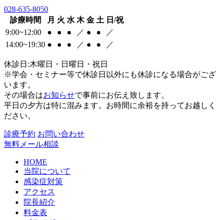
028-635-8050
診療時間
月
火
水
木
金
土
日/祝
9:00~12:00
●
●
●
／
●
●
／
14:00~19:30
●
●
●
／
●
●
／
休診日:木曜日・日曜日・祝日
※学会・セミナー等で休診日以外にも休診になる場合がござ
います。
その場合は
お知らせ
で事前にお伝え致します。
平日の夕方は特に混みます。お時間に余裕を持ってお越しく
ださい。
診療予約
お問い合わせ
無料メール相談
HOME
当院について
感染症対策
アクセス
院長紹介
料金表