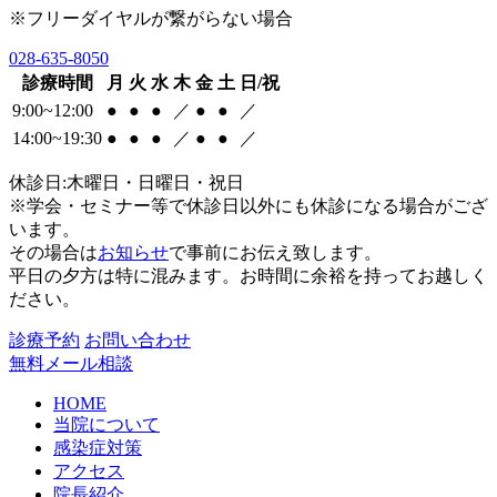
※フリーダイヤルが繋がらない場合
028-635-8050
診療時間
月
火
水
木
金
土
日/祝
9:00~12:00
●
●
●
／
●
●
／
14:00~19:30
●
●
●
／
●
●
／
休診日:木曜日・日曜日・祝日
※学会・セミナー等で休診日以外にも休診になる場合がござ
います。
その場合は
お知らせ
で事前にお伝え致します。
平日の夕方は特に混みます。お時間に余裕を持ってお越しく
ださい。
診療予約
お問い合わせ
無料メール相談
HOME
当院について
感染症対策
アクセス
院長紹介