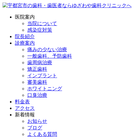
医院案内
当院について
感染症対策
院長紹介
診療案内
痛みの少ない治療
一般歯科、予防歯科
歯周病治療
矯正歯科
インプラント
審美歯科
ホワイトニング
口臭治療
料金表
アクセス
新着情報
お知らせ
ブログ
よくある質問