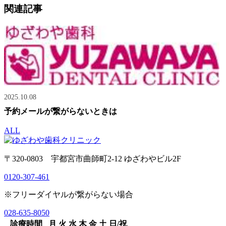
関連記事
2025.10.08
予約メールが繋がらないときは
ALL
〒320-0803 宇都宮市曲師町2-12 ゆざわやビル2F
0120-307-461
※フリーダイヤルが繋がらない場合
028-635-8050
診療時間
月
火
水
木
金
土
日/祝