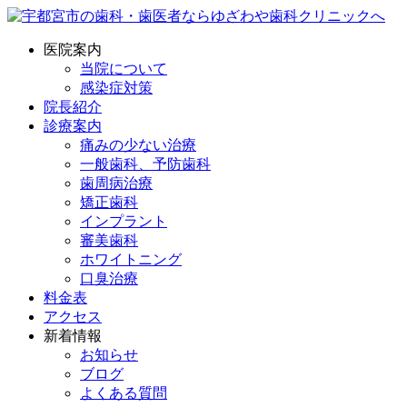
医院案内
当院について
感染症対策
院長紹介
診療案内
痛みの少ない治療
一般歯科、予防歯科
歯周病治療
矯正歯科
インプラント
審美歯科
ホワイトニング
口臭治療
料金表
アクセス
新着情報
お知らせ
ブログ
よくある質問