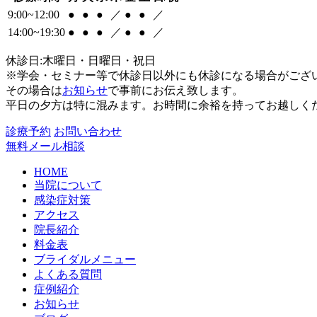
9:00~12:00
●
●
●
／
●
●
／
14:00~19:30
●
●
●
／
●
●
／
休診日:木曜日・日曜日・祝日
※学会・セミナー等で休診日以外にも休診になる場合がござ
その場合は
お知らせ
で事前にお伝え致します。
平日の夕方は特に混みます。お時間に余裕を持ってお越しく
診療予約
お問い合わせ
無料メール相談
HOME
当院について
感染症対策
アクセス
院長紹介
料金表
ブライダルメニュー
よくある質問
症例紹介
お知らせ