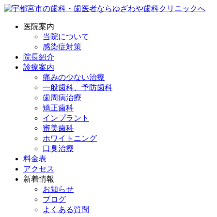
医院案内
当院について
感染症対策
院長紹介
診療案内
痛みの少ない治療
一般歯科、予防歯科
歯周病治療
矯正歯科
インプラント
審美歯科
ホワイトニング
口臭治療
料金表
アクセス
新着情報
お知らせ
ブログ
よくある質問