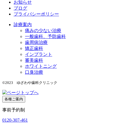
お知らせ
ブログ
プライバシーポリシー
診療案内
痛みの少ない治療
一般歯科、予防歯科
歯周病治療
矯正歯科
インプラント
審美歯科
ホワイトニング
口臭治療
©2023 ゆざわや歯科クリニック
各種ご案内
事前予約制
0120-307-461