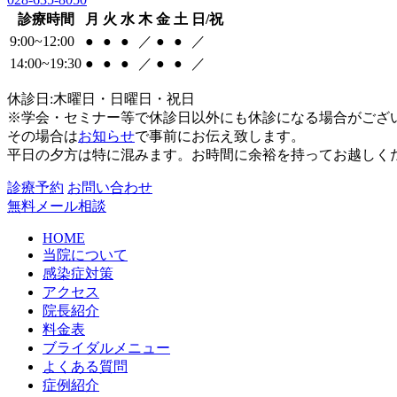
診療時間
月
火
水
木
金
土
日/祝
9:00~12:00
●
●
●
／
●
●
／
14:00~19:30
●
●
●
／
●
●
／
休診日:木曜日・日曜日・祝日
※学会・セミナー等で休診日以外にも休診になる場合がござ
その場合は
お知らせ
で事前にお伝え致します。
平日の夕方は特に混みます。お時間に余裕を持ってお越しく
診療予約
お問い合わせ
無料メール相談
HOME
当院について
感染症対策
アクセス
院長紹介
料金表
ブライダルメニュー
よくある質問
症例紹介