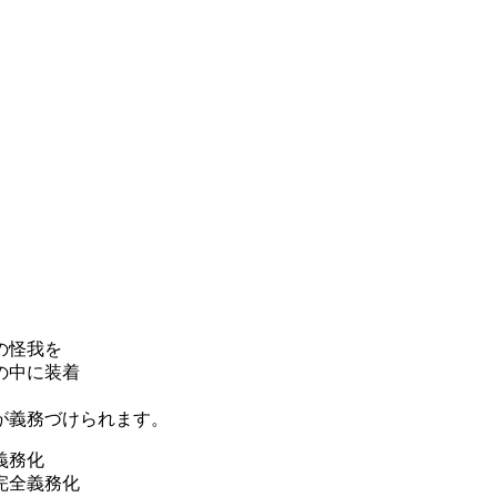
の怪我を
の中に装着
が義務づけられます。
義務化
完全義務化