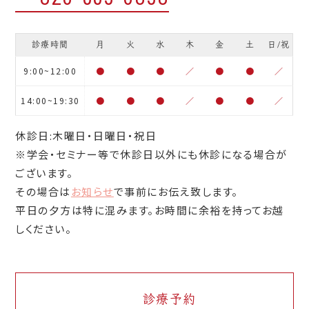
診療時間
月
火
水
木
金
土
日/祝
9:00~12:00
●
●
●
／
●
●
／
14:00~19:30
●
●
●
／
●
●
／
休診日:木曜日・日曜日・祝日
※学会・セミナー等で休診日以外にも休診になる場合が
ございます。
その場合は
お知らせ
で事前にお伝え致します。
平日の夕方は特に混みます。お時間に余裕を持ってお越
しください。
診療予約