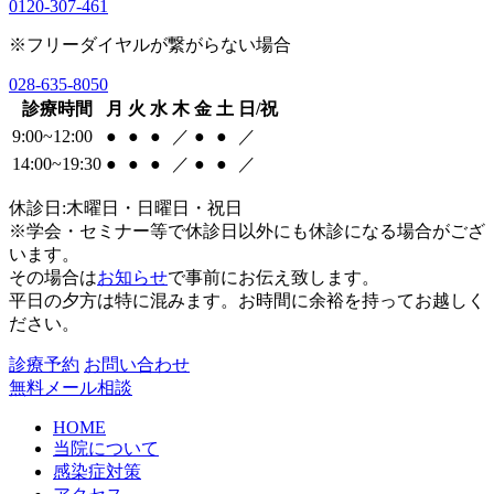
0120-307-461
※フリーダイヤルが繋がらない場合
028-635-8050
診療時間
月
火
水
木
金
土
日/祝
9:00~12:00
●
●
●
／
●
●
／
14:00~19:30
●
●
●
／
●
●
／
休診日:木曜日・日曜日・祝日
※学会・セミナー等で休診日以外にも休診になる場合がござ
います。
その場合は
お知らせ
で事前にお伝え致します。
平日の夕方は特に混みます。お時間に余裕を持ってお越しく
ださい。
診療予約
お問い合わせ
無料メール相談
HOME
当院について
感染症対策