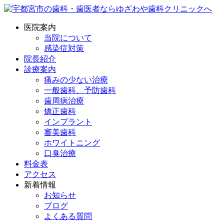
医院案内
当院について
感染症対策
院長紹介
診療案内
痛みの少ない治療
一般歯科、予防歯科
歯周病治療
矯正歯科
インプラント
審美歯科
ホワイトニング
口臭治療
料金表
アクセス
新着情報
お知らせ
ブログ
よくある質問