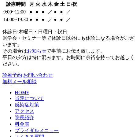
診療時間
月
火
水
木
金
土
日/祝
9:00~12:00
●
●
●
／
●
●
／
14:00~19:30
●
●
●
／
●
●
／
休診日:木曜日・日曜日・祝日
※学会・セミナー等で休診日以外にも休診になる場合がござ
います。
その場合は
お知らせ
で事前にお伝え致します。
平日の夕方は特に混みます。お時間に余裕を持ってお越しく
ださい。
診療予約
お問い合わせ
無料メール相談
HOME
当院について
感染症対策
アクセス
院長紹介
料金表
ブライダルメニュー
よくある質問