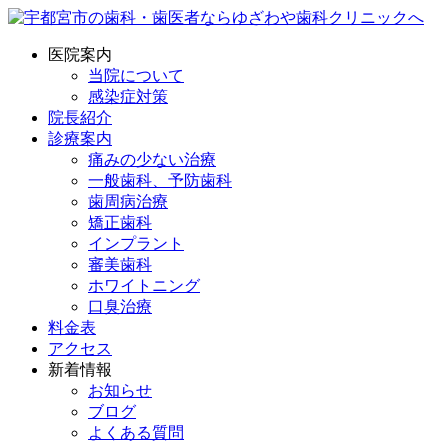
医院案内
当院について
感染症対策
院長紹介
診療案内
痛みの少ない治療
一般歯科、予防歯科
歯周病治療
矯正歯科
インプラント
審美歯科
ホワイトニング
口臭治療
料金表
アクセス
新着情報
お知らせ
ブログ
よくある質問