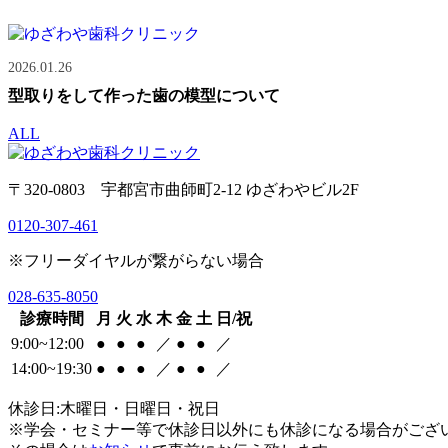
2026.01.26
型取りをして作った歯の模型について
ALL
〒320-0803 宇都宮市曲師町2-12 ゆざわやビル2F
0120-307-461
※フリーダイヤルが繋がらない場合
028-635-8050
診療時間
月
火
水
木
金
土
日/祝
9:00~12:00
●
●
●
／
●
●
／
14:00~19:30
●
●
●
／
●
●
／
休診日:木曜日・日曜日・祝日
※学会・セミナー等で休診日以外にも休診になる場合がござ