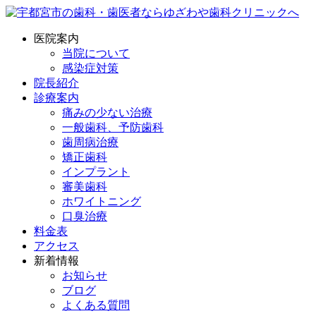
医院案内
当院について
感染症対策
院長紹介
診療案内
痛みの少ない治療
一般歯科、予防歯科
歯周病治療
矯正歯科
インプラント
審美歯科
ホワイトニング
口臭治療
料金表
アクセス
新着情報
お知らせ
ブログ
よくある質問