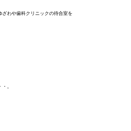
ゆざわや歯科クリニックの待合室を
。
・・。