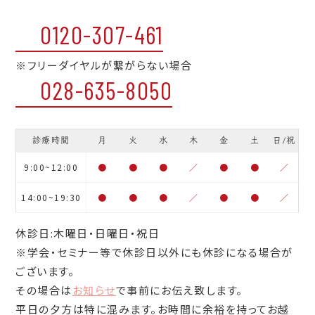
0120-307-461
※フリーダイヤルが繋がらない場合
028-635-8050
診療時間
月
火
水
木
金
土
日/祝
9:00~12:00
●
●
●
／
●
●
／
14:00~19:30
●
●
●
／
●
●
／
休診日:木曜日・日曜日・祝日
※学会・セミナー等で休診日以外にも休診になる場合が
ございます。
その場合は
お知らせ
で事前にお伝え致します。
平日の夕方は特に混みます。お時間に余裕を持ってお越