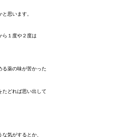
かと思います。
から１度や２度は
める薬の味が苦かった
をたどれば思い出して
うな気がするとか、