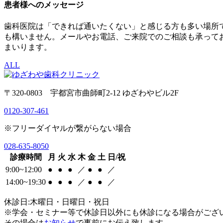
患者様へのメッセージ
歯科医院は「できれば通いたくない」と感じる方も多い場所
も構いません。メールやお電話、ご来院でのご相談も承って
まいります。
ALL
〒320-0803 宇都宮市曲師町2-12 ゆざわやビル2F
0120-307-461
※フリーダイヤルが繋がらない場合
028-635-8050
診療時間
月
火
水
木
金
土
日/祝
9:00~12:00
●
●
●
／
●
●
／
14:00~19:30
●
●
●
／
●
●
／
休診日:木曜日・日曜日・祝日
※学会・セミナー等で休診日以外にも休診になる場合がござ
その場合は
お知らせ
で事前にお伝え致します。