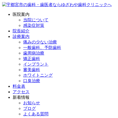
医院案内
当院について
感染症対策
院長紹介
診療案内
痛みの少ない治療
一般歯科、予防歯科
歯周病治療
矯正歯科
インプラント
審美歯科
ホワイトニング
口臭治療
料金表
アクセス
新着情報
お知らせ
ブログ
よくある質問