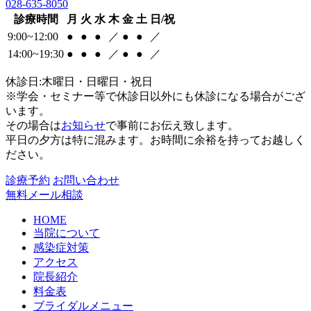
028-635-8050
診療時間
月
火
水
木
金
土
日/祝
9:00~12:00
●
●
●
／
●
●
／
14:00~19:30
●
●
●
／
●
●
／
休診日:木曜日・日曜日・祝日
※学会・セミナー等で休診日以外にも休診になる場合がござ
います。
その場合は
お知らせ
で事前にお伝え致します。
平日の夕方は特に混みます。お時間に余裕を持ってお越しく
ださい。
診療予約
お問い合わせ
無料メール相談
HOME
当院について
感染症対策
アクセス
院長紹介
料金表
ブライダルメニュー