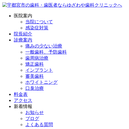
医院案内
当院について
感染症対策
院長紹介
診療案内
痛みの少ない治療
一般歯科、予防歯科
歯周病治療
矯正歯科
インプラント
審美歯科
ホワイトニング
口臭治療
料金表
アクセス
新着情報
お知らせ
ブログ
よくある質問