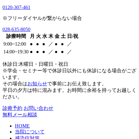
0120-307-461
※フリーダイヤルが繋がらない場合
028-635-8050
診療時間
月
火
水
木
金
土
日/祝
9:00~12:00
●
●
●
／
●
●
／
14:00~19:30
●
●
●
／
●
●
／
休診日:木曜日・日曜日・祝日
※学会・セミナー等で休診日以外にも休診になる場合がござ
います。
その場合は
お知らせ
で事前にお伝え致します。
平日の夕方は特に混みます。お時間に余裕を持ってお越しく
ださい。
診療予約
お問い合わせ
無料メール相談
HOME
当院について
感染症対策