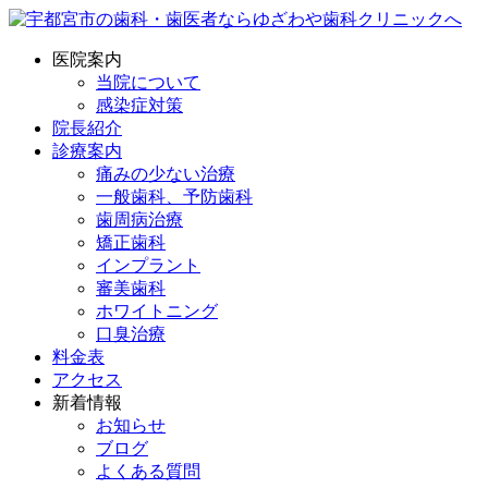
医院案内
当院について
感染症対策
院長紹介
診療案内
痛みの少ない治療
一般歯科、予防歯科
歯周病治療
矯正歯科
インプラント
審美歯科
ホワイトニング
口臭治療
料金表
アクセス
新着情報
お知らせ
ブログ
よくある質問