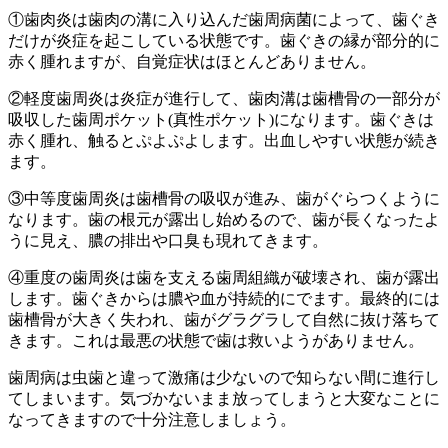
①歯肉炎は歯肉の溝に入り込んだ歯周病菌によって、歯ぐき
だけが炎症を起こしている状態です。歯ぐきの縁が部分的に
赤く腫れますが、自覚症状はほとんどありません。
②軽度歯周炎は炎症が進行して、歯肉溝は歯槽骨の一部分が
吸収した歯周ポケット(真性ポケット)になります。歯ぐきは
赤く腫れ、触るとぷよぷよします。出血しやすい状態が続き
ます。
③中等度歯周炎は歯槽骨の吸収が進み、歯がぐらつくように
なります。歯の根元が露出し始めるので、歯が長くなったよ
うに見え、膿の排出や口臭も現れてきます。
④重度の歯周炎は歯を支える歯周組織が破壊され、歯が露出
します。歯ぐきからは膿や血が持続的にでます。最終的には
歯槽骨が大きく失われ、歯がグラグラして自然に抜け落ちて
きます。これは最悪の状態で歯は救いようがありません。
歯周病は虫歯と違って激痛は少ないので知らない間に進行し
てしまいます。気づかないまま放ってしまうと大変なことに
なってきますので十分注意しましょう。