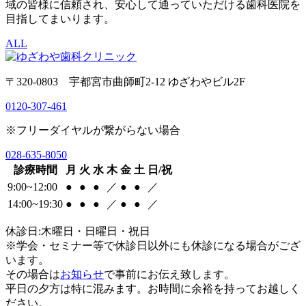
域の皆様に信頼され、安心して通っていただける歯科医院を
目指してまいります。
ALL
〒320-0803 宇都宮市曲師町2-12 ゆざわやビル2F
0120-307-461
※フリーダイヤルが繋がらない場合
028-635-8050
診療時間
月
火
水
木
金
土
日/祝
9:00~12:00
●
●
●
／
●
●
／
14:00~19:30
●
●
●
／
●
●
／
休診日:木曜日・日曜日・祝日
※学会・セミナー等で休診日以外にも休診になる場合がござ
います。
その場合は
お知らせ
で事前にお伝え致します。
平日の夕方は特に混みます。お時間に余裕を持ってお越しく
ださい。