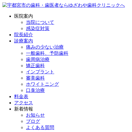
医院案内
当院について
感染症対策
院長紹介
診療案内
痛みの少ない治療
一般歯科、予防歯科
歯周病治療
矯正歯科
インプラント
審美歯科
ホワイトニング
口臭治療
料金表
アクセス
新着情報
お知らせ
ブログ
よくある質問