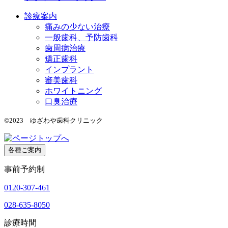
診療案内
痛みの少ない治療
一般歯科、予防歯科
歯周病治療
矯正歯科
インプラント
審美歯科
ホワイトニング
口臭治療
©2023 ゆざわや歯科クリニック
各種ご案内
事前予約制
0120-307-461
028-635-8050
診療時間