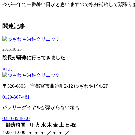
今が一年で一番暑い日かと思いますので水分補給して頑張り
関連記事
2025.10.25
院長が研修に行ってきました
ALL
〒320-0803 宇都宮市曲師町2-12 ゆざわやビル2F
0120-307-461
※フリーダイヤルが繋がらない場合
028-635-8050
診療時間
月
火
水
木
金
土
日/祝
9:00~12:00
●
●
●
／
●
●
／