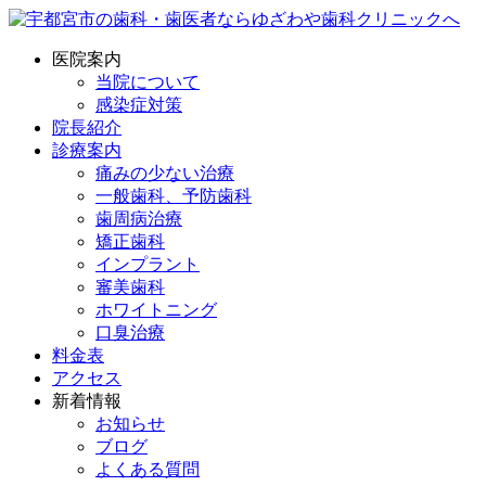
医院案内
当院について
感染症対策
院長紹介
診療案内
痛みの少ない治療
一般歯科、予防歯科
歯周病治療
矯正歯科
インプラント
審美歯科
ホワイトニング
口臭治療
料金表
アクセス
新着情報
お知らせ
ブログ
よくある質問