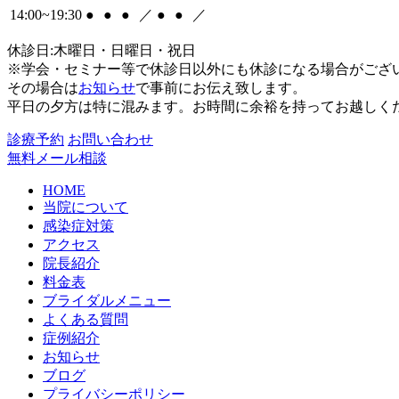
14:00~19:30
●
●
●
／
●
●
／
休診日:木曜日・日曜日・祝日
※学会・セミナー等で休診日以外にも休診になる場合がござ
その場合は
お知らせ
で事前にお伝え致します。
平日の夕方は特に混みます。お時間に余裕を持ってお越しく
診療予約
お問い合わせ
無料メール相談
HOME
当院について
感染症対策
アクセス
院長紹介
料金表
ブライダルメニュー
よくある質問
症例紹介
お知らせ
ブログ
プライバシーポリシー