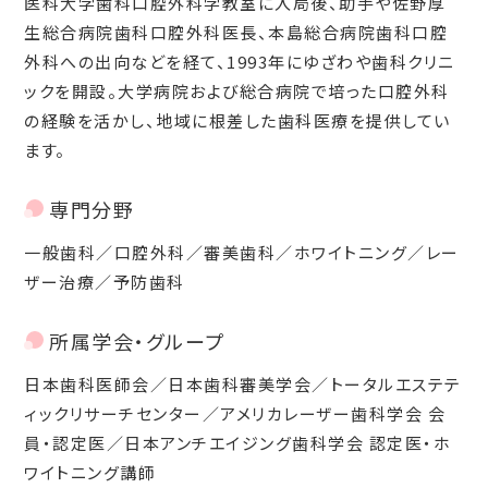
医科大学歯科口腔外科学教室に入局後、助手や佐野厚
生総合病院歯科口腔外科医長、本島総合病院歯科口腔
外科への出向などを経て、1993年にゆざわや歯科クリニ
ックを開設。大学病院および総合病院で培った口腔外科
の経験を活かし、地域に根差した歯科医療を提供してい
ます。
専門分野
一般歯科／口腔外科／審美歯科／ホワイトニング／レー
ザー治療／予防歯科
所属学会・グループ
日本歯科医師会／日本歯科審美学会／トータルエステテ
ィックリサーチセンター／アメリカレーザー歯科学会 会
員・認定医／日本アンチエイジング歯科学会 認定医・ホ
ワイトニング講師