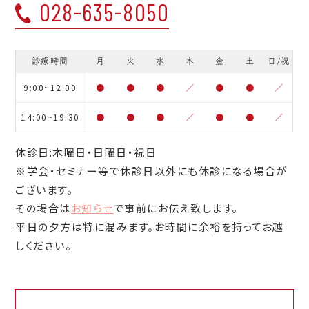
028-635-8050
診療時間
月
火
水
木
金
土
日/祝
9:00~12:00
●
●
●
／
●
●
／
14:00~19:30
●
●
●
／
●
●
／
休診日:木曜日・日曜日・祝日
※学会・セミナー等で休診日以外にも休診になる場合が
ございます。
その場合は
お知らせ
で事前にお伝え致します。
平日の夕方は特に混みます。お時間に余裕を持ってお越
しください。