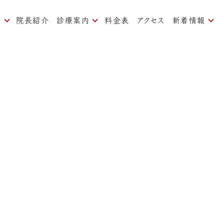
内
院長紹介
診療案内
料金表
アクセス
新着情報
ついて
痛みの少ない治療
お知らせ
対策
一般歯科、予防歯科
ブログ
歯周病治療
よくある質問
矯正歯科
インプラント
審美歯科
ホワイトニング
口臭治療