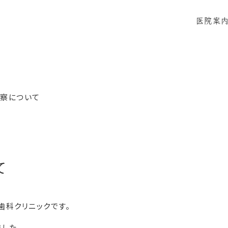
医院案
当院に
感染症
察について
て
歯科クリニックです。
した。