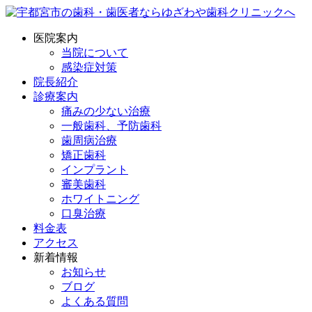
医院案内
当院について
感染症対策
院長紹介
診療案内
痛みの少ない治療
一般歯科、予防歯科
歯周病治療
矯正歯科
インプラント
審美歯科
ホワイトニング
口臭治療
料金表
アクセス
新着情報
お知らせ
ブログ
よくある質問