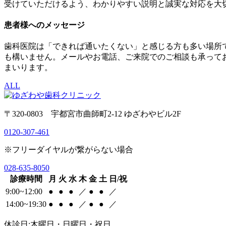
受けていただけるよう、わかりやすい説明と誠実な対応を大
患者様へのメッセージ
歯科医院は「できれば通いたくない」と感じる方も多い場所
も構いません。メールやお電話、ご来院でのご相談も承って
まいります。
ALL
〒320-0803 宇都宮市曲師町2-12 ゆざわやビル2F
0120-307-461
※フリーダイヤルが繋がらない場合
028-635-8050
診療時間
月
火
水
木
金
土
日/祝
9:00~12:00
●
●
●
／
●
●
／
14:00~19:30
●
●
●
／
●
●
／
休診日:木曜日・日曜日・祝日