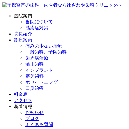
医院案内
当院について
感染症対策
院長紹介
診療案内
痛みの少ない治療
一般歯科、予防歯科
歯周病治療
矯正歯科
インプラント
審美歯科
ホワイトニング
口臭治療
料金表
アクセス
新着情報
お知らせ
ブログ
よくある質問