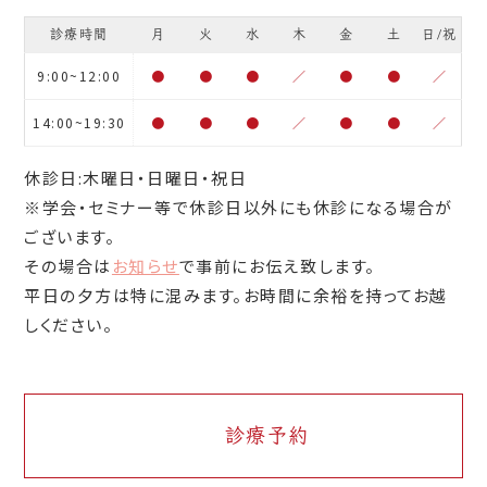
診療時間
月
火
水
木
金
土
日/祝
9:00~12:00
●
●
●
／
●
●
／
14:00~19:30
●
●
●
／
●
●
／
休診日:木曜日・日曜日・祝日
※学会・セミナー等で休診日以外にも休診になる場合が
ございます。
その場合は
お知らせ
で事前にお伝え致します。
平日の夕方は特に混みます。お時間に余裕を持ってお越
しください。
診療予約