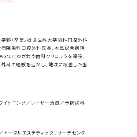
UZUKI
学歯学部）卒業。獨協医科大学歯科口腔外科
合病院歯科口腔外科医長、本島総合病院
93年にゆざわや歯科クリニックを開設。
腔外科の経験を活かし、地域に根差した歯
ワイトニング／レーザー治療／予防歯科
トータルエステティックリサーチセンタ