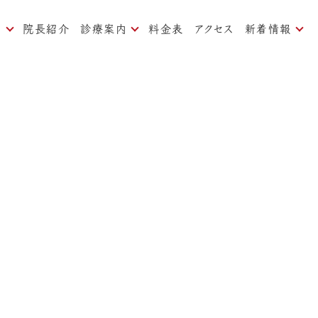
内
院長紹介
診療案内
料金表
アクセス
新着情報
ついて
痛みの少ない治療
お知らせ
対策
一般歯科、予防歯科
ブログ
歯周病治療
よくある質問
矯正歯科
インプラント
審美歯科
ホワイトニング
口臭治療