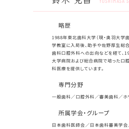
YOSHIMASA S
略歴
1988年東北歯科大学（現・奥羽大
学教室に入局後、助手や佐野厚生総
歯科口腔外科への出向などを経て、19
大学病院および総合病院で培った口
科医療を提供しています。
専門分野
一般歯科／口腔外科／審美歯科／ホ
所属学会・グループ
日本歯科医師会／日本歯科審美学会／