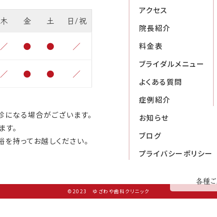
アクセス
木
金
土
日/祝
院長紹介
／
●
●
／
料金表
ブライダルメニュー
／
●
●
／
よくある質問
症例紹介
診になる場合がございます。
お知らせ
ます。
ブログ
裕を持ってお越しください。
プライバシーポリシー
各種ご
©2023 ゆざわや歯科クリニック