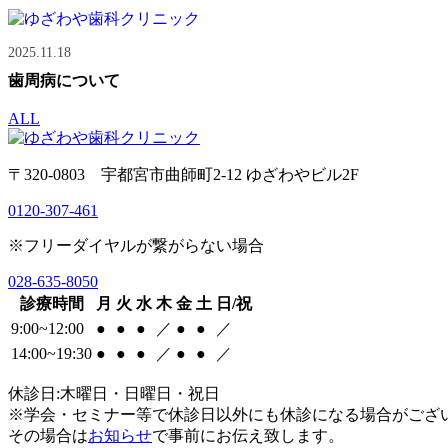
2025.11.18
歯周病について
ALL
〒320-0803 宇都宮市曲師町2-12 ゆざわやビル2F
0120-307-461
※フリーダイヤルが繋がらない場合
028-635-8050
診療時間
月
火
水
木
金
土
日/祝
9:00~12:00
●
●
●
／
●
●
／
14:00~19:30
●
●
●
／
●
●
／
休診日:木曜日・日曜日・祝日
※学会・セミナー等で休診日以外にも休診になる場合がござ
その場合は
お知らせ
で事前にお伝え致します。