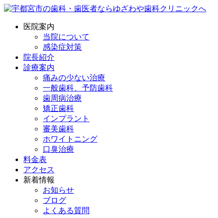
医院案内
当院について
感染症対策
院長紹介
診療案内
痛みの少ない治療
一般歯科、予防歯科
歯周病治療
矯正歯科
インプラント
審美歯科
ホワイトニング
口臭治療
料金表
アクセス
新着情報
お知らせ
ブログ
よくある質問