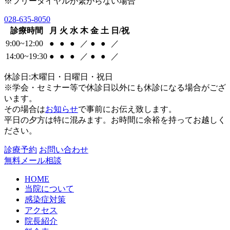
※フリーダイヤルが繋がらない場合
028-635-8050
診療時間
月
火
水
木
金
土
日/祝
9:00~12:00
●
●
●
／
●
●
／
14:00~19:30
●
●
●
／
●
●
／
休診日:木曜日・日曜日・祝日
※学会・セミナー等で休診日以外にも休診になる場合がござ
います。
その場合は
お知らせ
で事前にお伝え致します。
平日の夕方は特に混みます。お時間に余裕を持ってお越しく
ださい。
診療予約
お問い合わせ
無料メール相談
HOME
当院について
感染症対策
アクセス
院長紹介