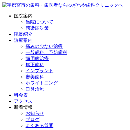
医院案内
当院について
感染症対策
院長紹介
診療案内
痛みの少ない治療
一般歯科、予防歯科
歯周病治療
矯正歯科
インプラント
審美歯科
ホワイトニング
口臭治療
料金表
アクセス
新着情報
お知らせ
ブログ
よくある質問