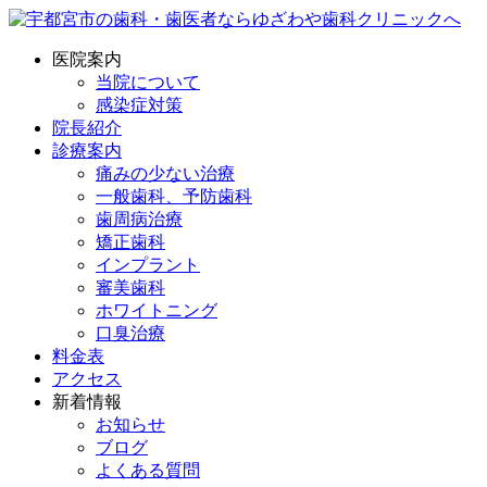
医院案内
当院について
感染症対策
院長紹介
診療案内
痛みの少ない治療
一般歯科、予防歯科
歯周病治療
矯正歯科
インプラント
審美歯科
ホワイトニング
口臭治療
料金表
アクセス
新着情報
お知らせ
ブログ
よくある質問