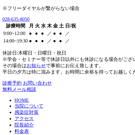
※フリーダイヤルが繋がらない場合
028-635-8050
診療時間
月
火
水
木
金
土
日/祝
9:00~12:00
●
●
●
／
●
●
／
14:00~19:30
●
●
●
／
●
●
／
休診日:木曜日・日曜日・祝日
※学会・セミナー等で休診日以外にも休診になる場合がござ
その場合は
お知らせ
で事前にお伝え致します。
平日の夕方は特に混みます。お時間に余裕を持ってお越しく
診療予約
お問い合わせ
無料メール相談
HOME
当院について
感染症対策
アクセス
院長紹介
料金表