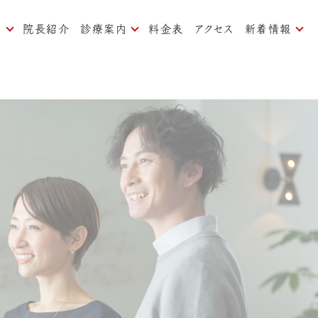
内
院長紹介
診療案内
料金表
アクセス
新着情報
ついて
痛みの少ない治療
お知らせ
対策
一般歯科、予防歯科
ブログ
歯周病治療
よくある質問
矯正歯科
インプラント
審美歯科
ホワイトニング
口臭治療