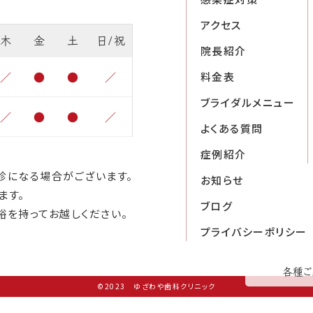
アクセス
木
金
土
日/祝
院長紹介
／
●
●
／
料金表
ブライダルメニュー
／
●
●
／
よくある質問
症例紹介
診になる場合がございます。
お知らせ
ます。
ブログ
裕を持ってお越しください。
プライバシーポリシー
各種ご
©2023 ゆざわや歯科クリニック