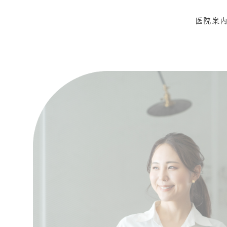
医院案
当院に
感染症