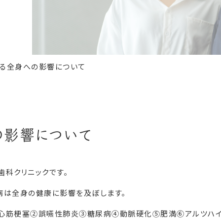
る全身への影響について
の影響について
歯科クリニックです。
病は全身の健康に影響を及ぼします。
心筋梗塞②誤嚥性肺炎③糖尿病④動脈硬化⑤肥満⑥アルツハイ