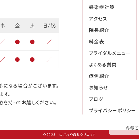
感染症対策
アクセス
木
金
土
日/祝
院長紹介
／
●
●
／
料金表
ブライダルメニュー
／
●
●
／
よくある質問
症例紹介
診になる場合がございます。
お知らせ
ます。
ブログ
裕を持ってお越しください。
プライバシーポリシー
各種ご
©2023 ゆざわや歯科クリニック