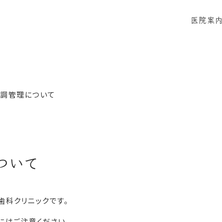
医院案
当院に
感染症
調管理について
ついて
歯科クリニックです。
にはご注意ください。