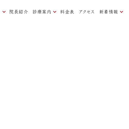
内
院長紹介
診療案内
料金表
アクセス
新着情報
ついて
痛みの少ない治療
お知らせ
対策
一般歯科、予防歯科
ブログ
歯周病治療
よくある質問
矯正歯科
インプラント
審美歯科
ホワイトニング
口臭治療