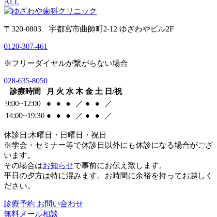
ALL
〒320-0803 宇都宮市曲師町2-12 ゆざわやビル2F
0120-307-461
※フリーダイヤルが繋がらない場合
028-635-8050
診療時間
月
火
水
木
金
土
日/祝
9:00~12:00
●
●
●
／
●
●
／
14:00~19:30
●
●
●
／
●
●
／
休診日:木曜日・日曜日・祝日
※学会・セミナー等で休診日以外にも休診になる場合がござ
います。
その場合は
お知らせ
で事前にお伝え致します。
平日の夕方は特に混みます。お時間に余裕を持ってお越しく
ださい。
診療予約
お問い合わせ
無料メール相談