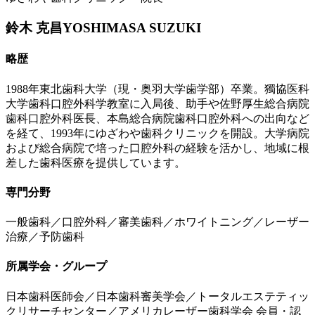
鈴木 克昌
YOSHIMASA SUZUKI
略歴
1988年東北歯科大学（現・奥羽大学歯学部）卒業。獨協医科
大学歯科口腔外科学教室に入局後、助手や佐野厚生総合病院
歯科口腔外科医長、本島総合病院歯科口腔外科への出向など
を経て、1993年にゆざわや歯科クリニックを開設。大学病院
および総合病院で培った口腔外科の経験を活かし、地域に根
差した歯科医療を提供しています。
専門分野
一般歯科／口腔外科／審美歯科／ホワイトニング／レーザー
治療／予防歯科
所属学会・グループ
日本歯科医師会／日本歯科審美学会／トータルエステティッ
クリサーチセンター／アメリカレーザー歯科学会 会員・認