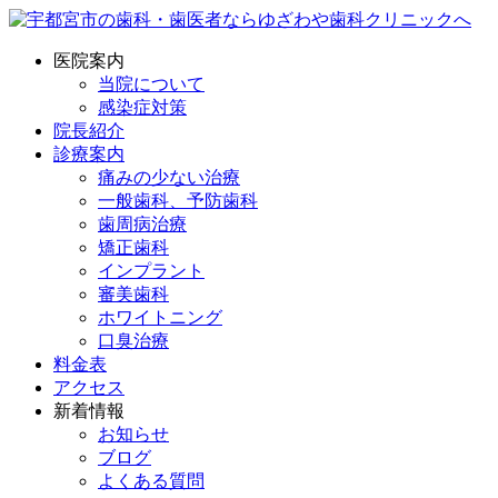
医院案内
当院について
感染症対策
院長紹介
診療案内
痛みの少ない治療
一般歯科、予防歯科
歯周病治療
矯正歯科
インプラント
審美歯科
ホワイトニング
口臭治療
料金表
アクセス
新着情報
お知らせ
ブログ
よくある質問