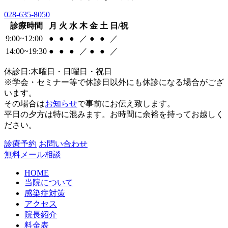
028-635-8050
診療時間
月
火
水
木
金
土
日/祝
9:00~12:00
●
●
●
／
●
●
／
14:00~19:30
●
●
●
／
●
●
／
休診日:木曜日・日曜日・祝日
※学会・セミナー等で休診日以外にも休診になる場合がござ
います。
その場合は
お知らせ
で事前にお伝え致します。
平日の夕方は特に混みます。お時間に余裕を持ってお越しく
ださい。
診療予約
お問い合わせ
無料メール相談
HOME
当院について
感染症対策
アクセス
院長紹介
料金表