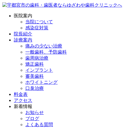
医院案内
当院について
感染症対策
院長紹介
診療案内
痛みの少ない治療
一般歯科、予防歯科
歯周病治療
矯正歯科
インプラント
審美歯科
ホワイトニング
口臭治療
料金表
アクセス
新着情報
お知らせ
ブログ
よくある質問