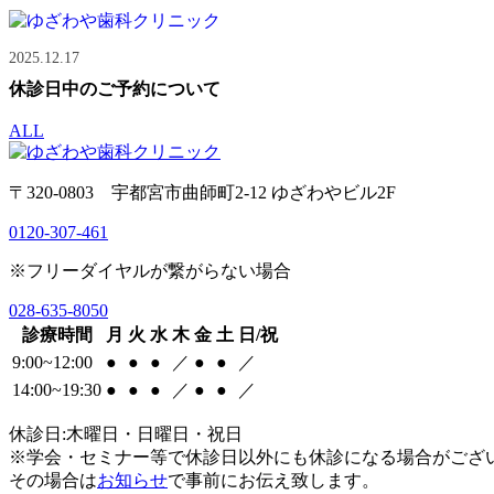
2025.12.17
休診日中のご予約について
ALL
〒320-0803 宇都宮市曲師町2-12 ゆざわやビル2F
0120-307-461
※フリーダイヤルが繋がらない場合
028-635-8050
診療時間
月
火
水
木
金
土
日/祝
9:00~12:00
●
●
●
／
●
●
／
14:00~19:30
●
●
●
／
●
●
／
休診日:木曜日・日曜日・祝日
※学会・セミナー等で休診日以外にも休診になる場合がござ
その場合は
お知らせ
で事前にお伝え致します。