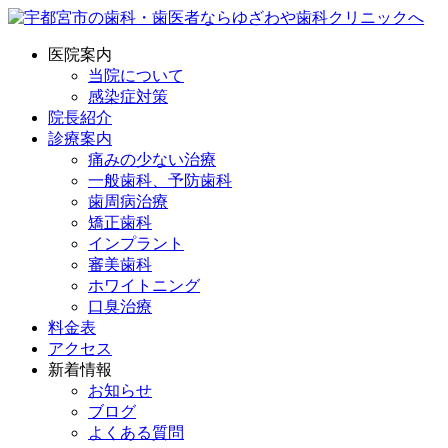
医院案内
当院について
感染症対策
院長紹介
診療案内
痛みの少ない治療
一般歯科、予防歯科
歯周病治療
矯正歯科
インプラント
審美歯科
ホワイトニング
口臭治療
料金表
アクセス
新着情報
お知らせ
ブログ
よくある質問