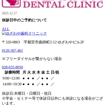
2025.12.17
休診日中のご予約について
ALL
〒320-0803 宇都宮市曲師町2-12 ゆざわやビル2F
0120-307-461
※フリーダイヤルが繋がらない場合
028-635-8050
診療時間
月
火
水
木
金
土
日/祝
9:00~12:00
●
●
●
／
●
●
／
14:00~19:30
●
●
●
／
●
●
／
休診日:木曜日・日曜日・祝日
※学会・セミナー等で休診日以外にも休診になる場合がござ
います。