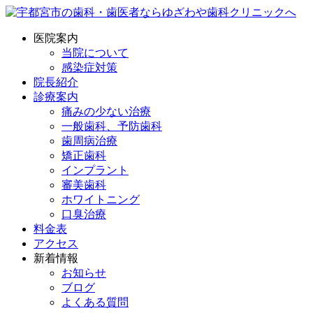
医院案内
当院について
感染症対策
院長紹介
診療案内
痛みの少ない治療
一般歯科、予防歯科
歯周病治療
矯正歯科
インプラント
審美歯科
ホワイトニング
口臭治療
料金表
アクセス
新着情報
お知らせ
ブログ
よくある質問