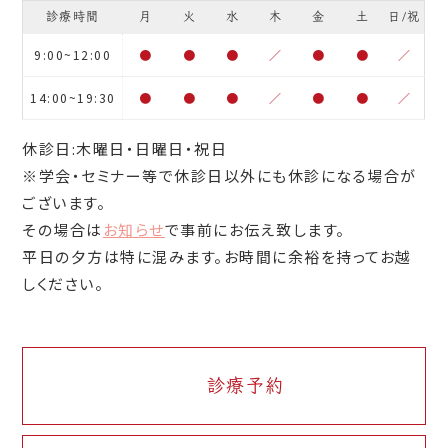
診療時間
月
火
水
木
金
土
日/祝
9:00~12:00
●
●
●
／
●
●
／
14:00~19:30
●
●
●
／
●
●
／
休診日:木曜日・日曜日・祝日
※学会・セミナー等で休診日以外にも休診になる場合が
ございます。
その場合は
お知らせ
で事前にお伝え致します。
平日の夕方は特に混みます。お時間に余裕を持ってお越
しください。
診療予約