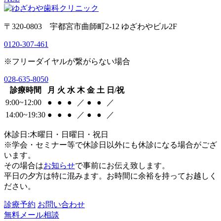
〒320-0803 宇都宮市曲師町2-12 ゆざわやビル2F
0120-307-461
※フリーダイヤルが繋がらない場合
028-635-8050
診療時間
月
火
水
木
金
土
日/祝
9:00~12:00
●
●
●
／
●
●
／
14:00~19:30
●
●
●
／
●
●
／
休診日:木曜日・日曜日・祝日
※学会・セミナー等で休診日以外にも休診になる場合がござ
います。
その場合は
お知らせ
で事前にお伝え致します。
平日の夕方は特に混みます。お時間に余裕を持ってお越しく
ださい。
診療予約
お問い合わせ
無料メール相談