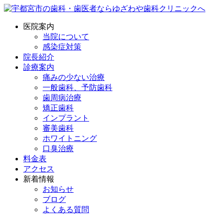
医院案内
当院について
感染症対策
院長紹介
診療案内
痛みの少ない治療
一般歯科、予防歯科
歯周病治療
矯正歯科
インプラント
審美歯科
ホワイトニング
口臭治療
料金表
アクセス
新着情報
お知らせ
ブログ
よくある質問