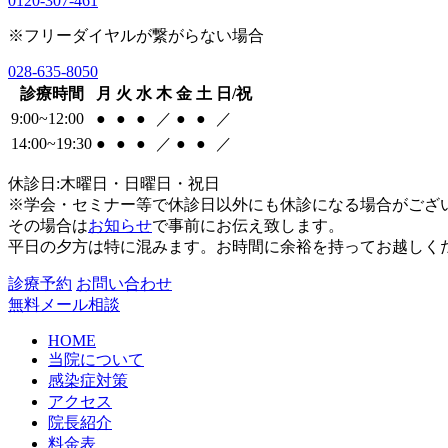
0120-307-461
※フリーダイヤルが繋がらない場合
028-635-8050
診療時間
月
火
水
木
金
土
日/祝
9:00~12:00
●
●
●
／
●
●
／
14:00~19:30
●
●
●
／
●
●
／
休診日:木曜日・日曜日・祝日
※学会・セミナー等で休診日以外にも休診になる場合がござ
その場合は
お知らせ
で事前にお伝え致します。
平日の夕方は特に混みます。お時間に余裕を持ってお越しく
診療予約
お問い合わせ
無料メール相談
HOME
当院について
感染症対策
アクセス
院長紹介
料金表