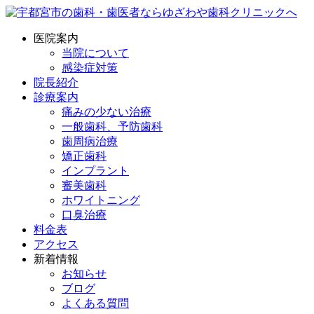
医院案内
当院について
感染症対策
院長紹介
診療案内
痛みの少ない治療
一般歯科、予防歯科
歯周病治療
矯正歯科
インプラント
審美歯科
ホワイトニング
口臭治療
料金表
アクセス
新着情報
お知らせ
ブログ
よくある質問