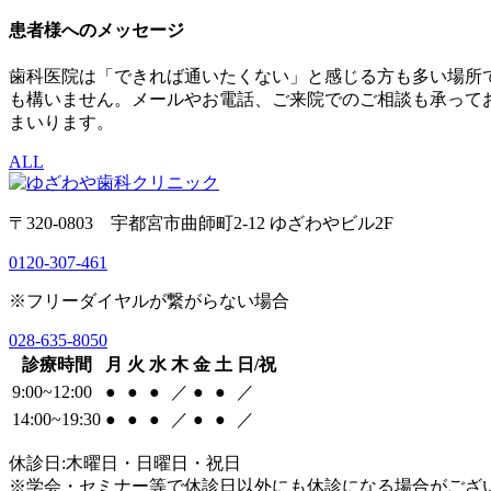
患者様へのメッセージ
歯科医院は「できれば通いたくない」と感じる方も多い場所
も構いません。メールやお電話、ご来院でのご相談も承って
まいります。
ALL
〒320-0803 宇都宮市曲師町2-12 ゆざわやビル2F
0120-307-461
※フリーダイヤルが繋がらない場合
028-635-8050
診療時間
月
火
水
木
金
土
日/祝
9:00~12:00
●
●
●
／
●
●
／
14:00~19:30
●
●
●
／
●
●
／
休診日:木曜日・日曜日・祝日
※学会・セミナー等で休診日以外にも休診になる場合がござ