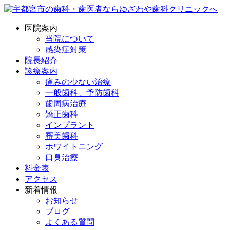
医院案内
当院について
感染症対策
院長紹介
診療案内
痛みの少ない治療
一般歯科、予防歯科
歯周病治療
矯正歯科
インプラント
審美歯科
ホワイトニング
口臭治療
料金表
アクセス
新着情報
お知らせ
ブログ
よくある質問