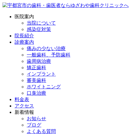
医院案内
当院について
感染症対策
院長紹介
診療案内
痛みの少ない治療
一般歯科、予防歯科
歯周病治療
矯正歯科
インプラント
審美歯科
ホワイトニング
口臭治療
料金表
アクセス
新着情報
お知らせ
ブログ
よくある質問