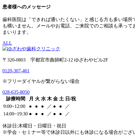
患者様へのメッセージ
歯科医院は「できれば通いたくない」と感じる方も多い場所
も構いません。メールやお電話、ご来院でのご相談も承って
まいります。
ALL
〒320-0803 宇都宮市曲師町2-12 ゆざわやビル2F
0120-307-461
※フリーダイヤルが繋がらない場合
028-635-8050
診療時間
月
火
水
木
金
土
日/祝
9:00~12:00
●
●
●
／
●
●
／
14:00~19:30
●
●
●
／
●
●
／
休診日:木曜日・日曜日・祝日
※学会・セミナー等で休診日以外にも休診になる場合がござ