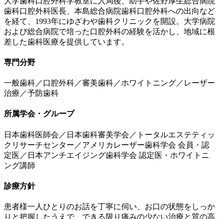
大学歯科口腔外科学教室に入局後、助手や佐野厚生総合病院
歯科口腔外科医長、本島総合病院歯科口腔外科への出向など
を経て、1993年にゆざわや歯科クリニックを開設。大学病院
および総合病院で培った口腔外科の経験を活かし、地域に根
差した歯科医療を提供しています。
専門分野
一般歯科／口腔外科／審美歯科／ホワイトニング／レーザー
治療／予防歯科
所属学会・グループ
日本歯科医師会／日本歯科審美学会／トータルエステティッ
クリサーチセンター／アメリカレーザー歯科学会 会員・認
定医／日本アンチエイジング歯科学会 認定医・ホワイトニ
ング講師
診療方針
患者様一人ひとりのお話を丁寧に伺い、お口の状態をしっか
りと把握したうえで、できる限り痛みの少ない治療と質の高