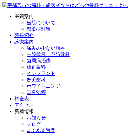
医院案内
当院について
感染症対策
院長紹介
診療案内
痛みの少ない治療
一般歯科、予防歯科
歯周病治療
矯正歯科
インプラント
審美歯科
ホワイトニング
口臭治療
料金表
アクセス
新着情報
お知らせ
ブログ
よくある質問