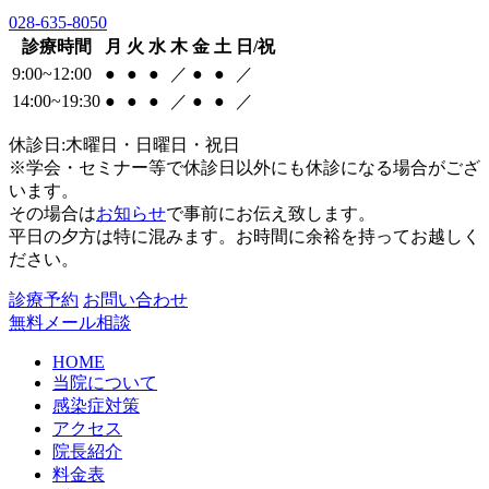
028-635-8050
診療時間
月
火
水
木
金
土
日/祝
9:00~12:00
●
●
●
／
●
●
／
14:00~19:30
●
●
●
／
●
●
／
休診日:木曜日・日曜日・祝日
※学会・セミナー等で休診日以外にも休診になる場合がござ
います。
その場合は
お知らせ
で事前にお伝え致します。
平日の夕方は特に混みます。お時間に余裕を持ってお越しく
ださい。
診療予約
お問い合わせ
無料メール相談
HOME
当院について
感染症対策
アクセス
院長紹介
料金表