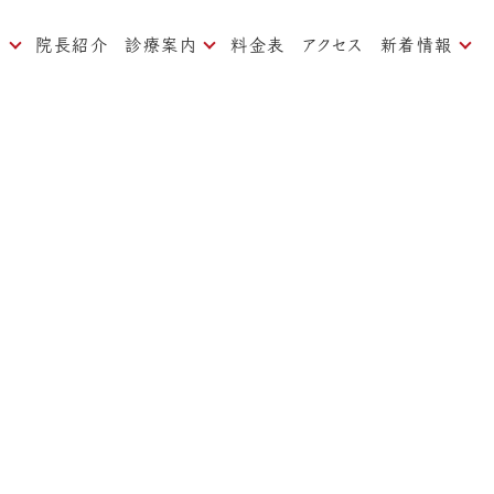
内
院長紹介
診療案内
料金表
アクセス
新着情報
ついて
痛みの少ない治療
お知らせ
対策
一般歯科、予防歯科
ブログ
歯周病治療
よくある質問
矯正歯科
インプラント
審美歯科
ホワイトニング
口臭治療