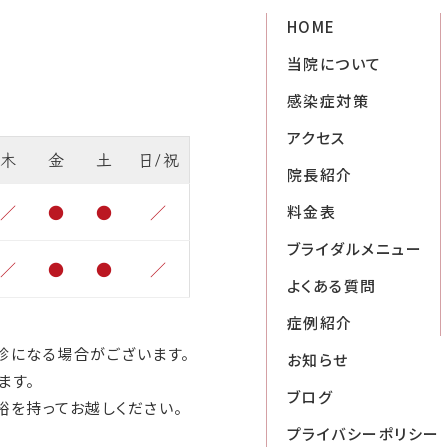
HOME
当院について
感染症対策
アクセス
木
金
土
日/祝
院長紹介
／
●
●
／
料金表
ブライダルメニュー
／
●
●
／
よくある質問
症例紹介
診になる場合がございます。
お知らせ
ます。
ブログ
裕を持ってお越しください。
プライバシーポリシー