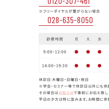
0120-307-461
※フリーダイヤルが繋がらない場合
028-635-8050
診療時間
月
火
水
9:00~12:00
●
●
●
14:00~19:30
●
●
●
休診日:木曜日・日曜日・祝日
※学会・セミナー等で休診日以外にも休
その場合は
お知らせ
で事前にお伝え致し
平日の夕方は特に混みます。お時間に余