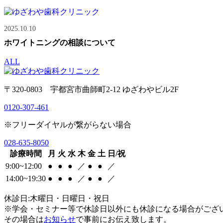
2025.10.10
ホワイトニングの相談について
ALL
〒320-0803 宇都宮市曲師町2-12 ゆざわやビル2F
0120-307-461
※フリーダイヤルが繋がらない場合
028-635-8050
診療時間
月
火
水
木
金
土
日/祝
9:00~12:00
●
●
●
／
●
●
／
14:00~19:30
●
●
●
／
●
●
／
休診日:木曜日・日曜日・祝日
※学会・セミナー等で休診日以外にも休診になる場合がござ
その場合は
お知らせ
で事前にお伝え致します。