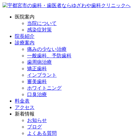
医院案内
当院について
感染症対策
院長紹介
診療案内
痛みの少ない治療
一般歯科、予防歯科
歯周病治療
矯正歯科
インプラント
審美歯科
ホワイトニング
口臭治療
料金表
アクセス
新着情報
お知らせ
ブログ
よくある質問