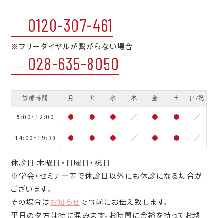
0120-307-461
※フリーダイヤルが繋がらない場合
028-635-8050
診療時間
月
火
水
木
金
土
日/祝
9:00~12:00
●
●
●
／
●
●
／
14:00~19:30
●
●
●
／
●
●
／
休診日:木曜日・日曜日・祝日
※学会・セミナー等で休診日以外にも休診になる場合が
ございます。
その場合は
お知らせ
で事前にお伝え致します。
平日の夕方は特に混みます。お時間に余裕を持ってお越