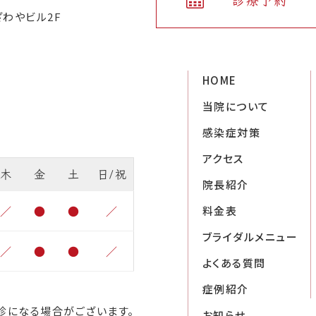
診療予約
ざわやビル2F
HOME
当院について
感染症対策
アクセス
木
金
土
日/祝
院長紹介
／
●
●
／
料金表
ブライダルメニュー
／
●
●
／
よくある質問
症例紹介
診になる場合がございます。
お知らせ