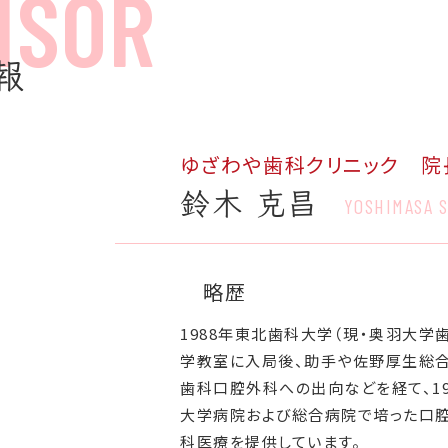
報
ゆざわや歯科クリニック 院
鈴木 克昌
YOSHIMASA S
略歴
1988年東北歯科大学（現・奥羽大
学教室に入局後、助手や佐野厚生総
歯科口腔外科への出向などを経て、19
大学病院および総合病院で培った口
科医療を提供しています。