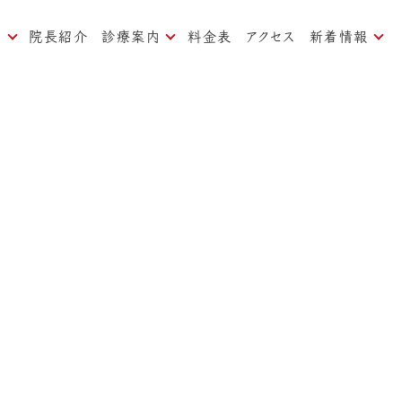
内
院長紹介
診療案内
料金表
アクセス
新着情報
ついて
痛みの少ない治療
お知らせ
対策
一般歯科、予防歯科
ブログ
歯周病治療
よくある質問
矯正歯科
インプラント
審美歯科
ホワイトニング
口臭治療