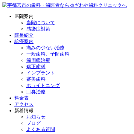
医院案内
当院について
感染症対策
院長紹介
診療案内
痛みの少ない治療
一般歯科、予防歯科
歯周病治療
矯正歯科
インプラント
審美歯科
ホワイトニング
口臭治療
料金表
アクセス
新着情報
お知らせ
ブログ
よくある質問