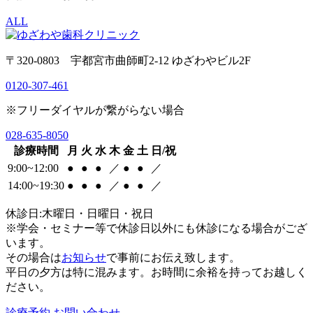
ALL
〒320-0803 宇都宮市曲師町2-12 ゆざわやビル2F
0120-307-461
※フリーダイヤルが繋がらない場合
028-635-8050
診療時間
月
火
水
木
金
土
日/祝
9:00~12:00
●
●
●
／
●
●
／
14:00~19:30
●
●
●
／
●
●
／
休診日:木曜日・日曜日・祝日
※学会・セミナー等で休診日以外にも休診になる場合がござ
います。
その場合は
お知らせ
で事前にお伝え致します。
平日の夕方は特に混みます。お時間に余裕を持ってお越しく
ださい。
診療予約
お問い合わせ