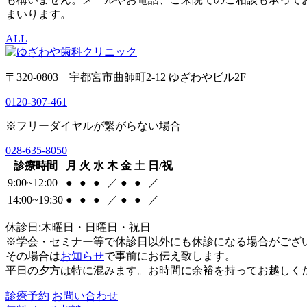
まいります。
ALL
〒320-0803 宇都宮市曲師町2-12 ゆざわやビル2F
0120-307-461
※フリーダイヤルが繋がらない場合
028-635-8050
診療時間
月
火
水
木
金
土
日/祝
9:00~12:00
●
●
●
／
●
●
／
14:00~19:30
●
●
●
／
●
●
／
休診日:木曜日・日曜日・祝日
※学会・セミナー等で休診日以外にも休診になる場合がござ
その場合は
お知らせ
で事前にお伝え致します。
平日の夕方は特に混みます。お時間に余裕を持ってお越しく
診療予約
お問い合わせ