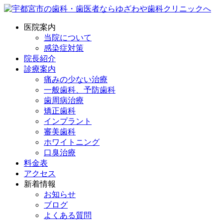
医院案内
当院について
感染症対策
院長紹介
診療案内
痛みの少ない治療
一般歯科、予防歯科
歯周病治療
矯正歯科
インプラント
審美歯科
ホワイトニング
口臭治療
料金表
アクセス
新着情報
お知らせ
ブログ
よくある質問