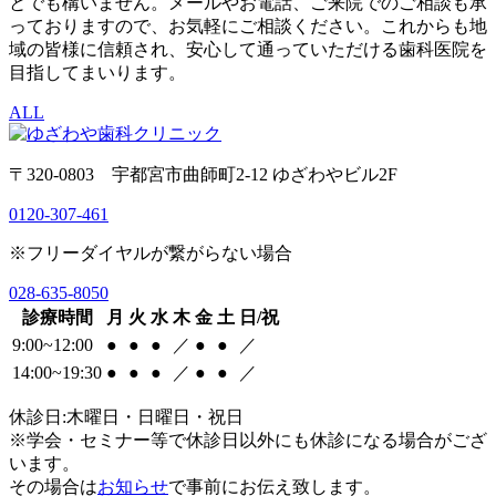
とでも構いません。メールやお電話、ご来院でのご相談も承
っておりますので、お気軽にご相談ください。これからも地
域の皆様に信頼され、安心して通っていただける歯科医院を
目指してまいります。
ALL
〒320-0803 宇都宮市曲師町2-12 ゆざわやビル2F
0120-307-461
※フリーダイヤルが繋がらない場合
028-635-8050
診療時間
月
火
水
木
金
土
日/祝
9:00~12:00
●
●
●
／
●
●
／
14:00~19:30
●
●
●
／
●
●
／
休診日:木曜日・日曜日・祝日
※学会・セミナー等で休診日以外にも休診になる場合がござ
います。
その場合は
お知らせ
で事前にお伝え致します。