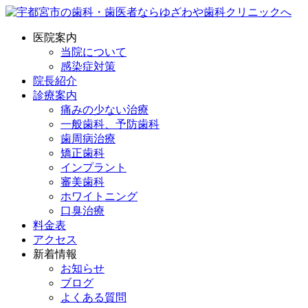
医院案内
当院について
感染症対策
院長紹介
診療案内
痛みの少ない治療
一般歯科、予防歯科
歯周病治療
矯正歯科
インプラント
審美歯科
ホワイトニング
口臭治療
料金表
アクセス
新着情報
お知らせ
ブログ
よくある質問