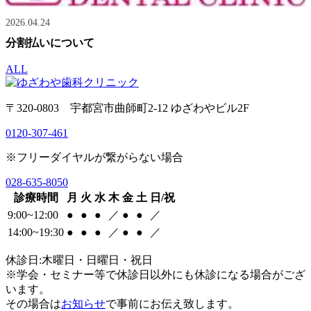
2026.04.24
分割払いについて
ALL
〒320-0803 宇都宮市曲師町2-12 ゆざわやビル2F
0120-307-461
※フリーダイヤルが繋がらない場合
028-635-8050
診療時間
月
火
水
木
金
土
日/祝
9:00~12:00
●
●
●
／
●
●
／
14:00~19:30
●
●
●
／
●
●
／
休診日:木曜日・日曜日・祝日
※学会・セミナー等で休診日以外にも休診になる場合がござ
います。
その場合は
お知らせ
で事前にお伝え致します。