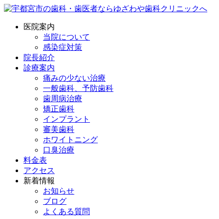
医院案内
当院について
感染症対策
院長紹介
診療案内
痛みの少ない治療
一般歯科、予防歯科
歯周病治療
矯正歯科
インプラント
審美歯科
ホワイトニング
口臭治療
料金表
アクセス
新着情報
お知らせ
ブログ
よくある質問