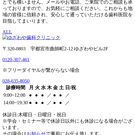
とでも構いません。メールやお電話、ご来院でのご相談も承
っておりますので、お気軽にご相談ください。これからも地
域の皆様に信頼され、安心して通っていただける歯科医院を
目指してまいります。
ALL
〒320-0803 宇都宮市曲師町2-12 ゆざわやビル2F
0120-307-461
※フリーダイヤルが繋がらない場合
028-635-8050
診療時間
月
火
水
木
金
土
日/祝
9:00~12:00
●
●
●
／
●
●
／
14:00~19:30
●
●
●
／
●
●
／
休診日:木曜日・日曜日・祝日
※学会・セミナー等で休診日以外にも休診になる場合がござ
います。
その場合は
お知らせ
で事前にお伝え致します。