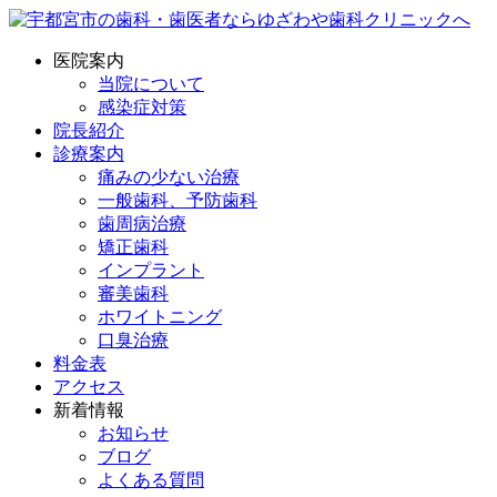
医院案内
当院について
感染症対策
院長紹介
診療案内
痛みの少ない治療
一般歯科、予防歯科
歯周病治療
矯正歯科
インプラント
審美歯科
ホワイトニング
口臭治療
料金表
アクセス
新着情報
お知らせ
ブログ
よくある質問