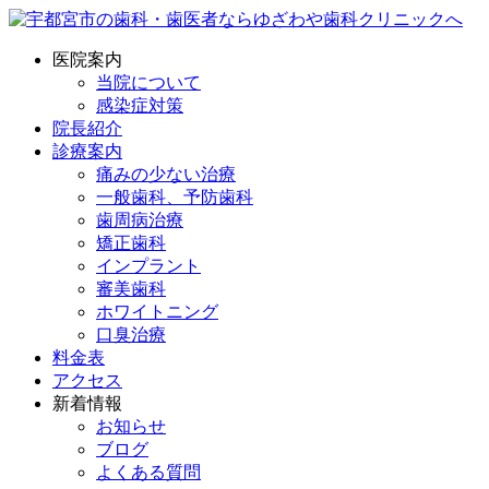
医院案内
当院について
感染症対策
院長紹介
診療案内
痛みの少ない治療
一般歯科、予防歯科
歯周病治療
矯正歯科
インプラント
審美歯科
ホワイトニング
口臭治療
料金表
アクセス
新着情報
お知らせ
ブログ
よくある質問