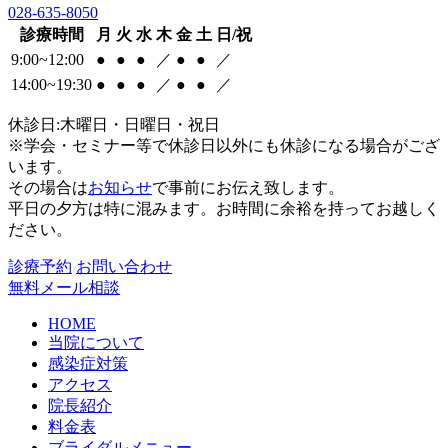
028-635-8050
診療時間
月
火
水
木
金
土
日/祝
9:00~12:00
●
●
●
／
●
●
／
14:00~19:30
●
●
●
／
●
●
／
休診日:木曜日・日曜日・祝日
※学会・セミナー等で休診日以外にも休診になる場合がござ
います。
その場合は
お知らせ
で事前にお伝え致します。
平日の夕方は特に混みます。お時間に余裕を持ってお越しく
ださい。
診療予約
お問い合わせ
無料メール相談
HOME
当院について
感染症対策
アクセス
院長紹介
料金表
ブライダルメニュー