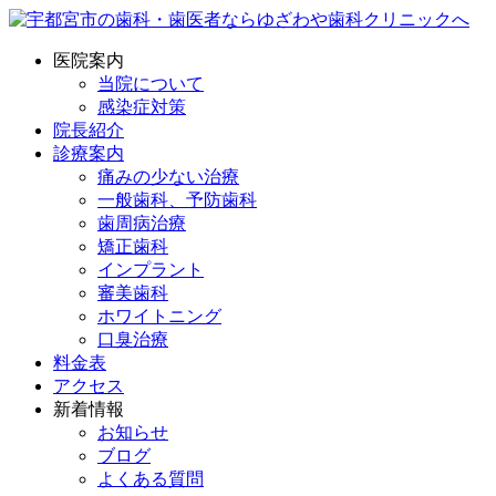
医院案内
当院について
感染症対策
院長紹介
診療案内
痛みの少ない治療
一般歯科、予防歯科
歯周病治療
矯正歯科
インプラント
審美歯科
ホワイトニング
口臭治療
料金表
アクセス
新着情報
お知らせ
ブログ
よくある質問