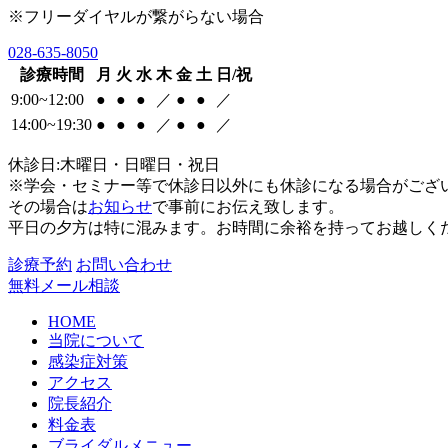
※フリーダイヤルが繋がらない場合
028-635-8050
診療時間
月
火
水
木
金
土
日/祝
9:00~12:00
●
●
●
／
●
●
／
14:00~19:30
●
●
●
／
●
●
／
休診日:木曜日・日曜日・祝日
※学会・セミナー等で休診日以外にも休診になる場合がござ
その場合は
お知らせ
で事前にお伝え致します。
平日の夕方は特に混みます。お時間に余裕を持ってお越しく
診療予約
お問い合わせ
無料メール相談
HOME
当院について
感染症対策
アクセス
院長紹介
料金表
ブライダルメニュー