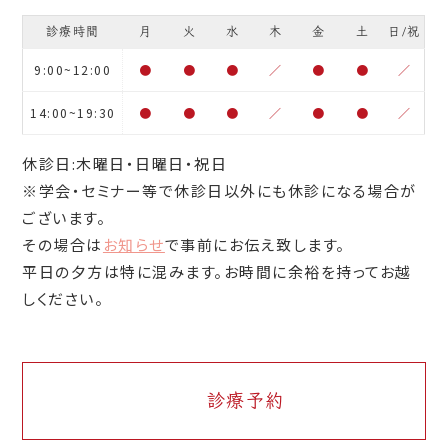
診療時間
月
火
水
木
金
土
日/祝
9:00~12:00
●
●
●
／
●
●
／
14:00~19:30
●
●
●
／
●
●
／
休診日:木曜日・日曜日・祝日
※学会・セミナー等で休診日以外にも休診になる場合が
ございます。
その場合は
お知らせ
で事前にお伝え致します。
平日の夕方は特に混みます。お時間に余裕を持ってお越
しください。
診療予約