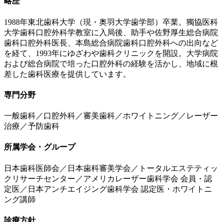
略歴
1988年東北歯科大学（現・奥羽大学歯学部）卒業。獨協医科
大学歯科口腔外科学教室に入局後、助手や佐野厚生総合病院
歯科口腔外科医長、本島総合病院歯科口腔外科への出向など
を経て、1993年にゆざわや歯科クリニックを開設。大学病院
および総合病院で培った口腔外科の経験を活かし、地域に根
差した歯科医療を提供しています。
専門分野
一般歯科／口腔外科／審美歯科／ホワイトニング／レーザー
治療／予防歯科
所属学会・グループ
日本歯科医師会／日本歯科審美学会／トータルエステティッ
クリサーチセンター／アメリカレーザー歯科学会 会員・認
定医／日本アンチエイジング歯科学会 認定医・ホワイトニ
ング講師
診療方針