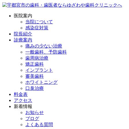
医院案内
当院について
感染症対策
院長紹介
診療案内
痛みの少ない治療
一般歯科、予防歯科
歯周病治療
矯正歯科
インプラント
審美歯科
ホワイトニング
口臭治療
料金表
アクセス
新着情報
お知らせ
ブログ
よくある質問