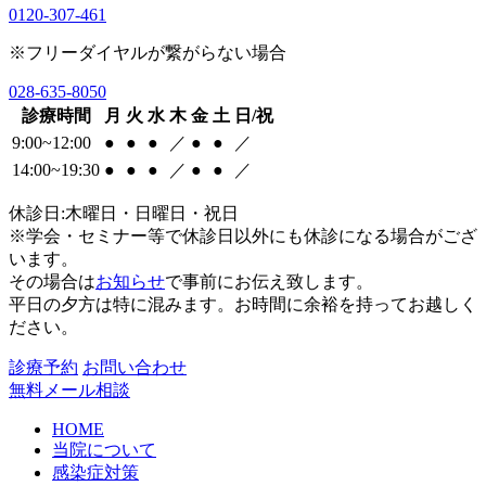
0120-307-461
※フリーダイヤルが繋がらない場合
028-635-8050
診療時間
月
火
水
木
金
土
日/祝
9:00~12:00
●
●
●
／
●
●
／
14:00~19:30
●
●
●
／
●
●
／
休診日:木曜日・日曜日・祝日
※学会・セミナー等で休診日以外にも休診になる場合がござ
います。
その場合は
お知らせ
で事前にお伝え致します。
平日の夕方は特に混みます。お時間に余裕を持ってお越しく
ださい。
診療予約
お問い合わせ
無料メール相談
HOME
当院について
感染症対策