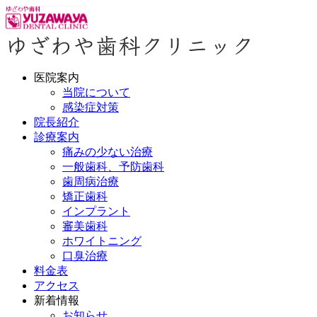
医院案内
当院について
感染症対策
院長紹介
診療案内
痛みの少ない治療
一般歯科、予防歯科
歯周病治療
矯正歯科
インプラント
審美歯科
ホワイトニング
口臭治療
料金表
アクセス
新着情報
お知らせ