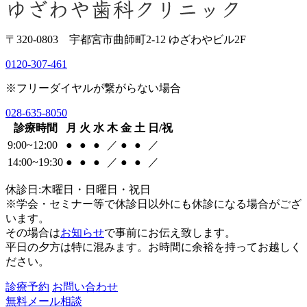
〒320-0803 宇都宮市曲師町2-12 ゆざわやビル2F
0120-307-461
※フリーダイヤルが繋がらない場合
028-635-8050
診療時間
月
火
水
木
金
土
日/祝
9:00~12:00
●
●
●
／
●
●
／
14:00~19:30
●
●
●
／
●
●
／
休診日:木曜日・日曜日・祝日
※学会・セミナー等で休診日以外にも休診になる場合がござ
います。
その場合は
お知らせ
で事前にお伝え致します。
平日の夕方は特に混みます。お時間に余裕を持ってお越しく
ださい。
診療予約
お問い合わせ
無料メール相談